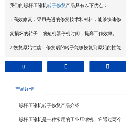
我们的螺杆压缩机
转子修复
产品具有以下优点：
1.高效修复：采用先进的修复技术和材料，能够快速修
复损坏的转子，缩短机器停机时间，提高工作效率。
2.恢复原始性能：修复后的转子能够恢复到原始的性能
和尺寸，确保螺杆压缩机的正常运行和高效工作。
3.延长使用寿命：修复转子后，其使用寿命将得到延
产品详情
长，减少了更换新转子的成本和时间。
4.全方位修复：我们的产品不仅可以修复转子的表面磨
螺杆压缩机转子修复产品介绍
损和磨损，还可以修复转子的轴向间隙，确保整个转
螺杆压缩机是一种常用的工业压缩机，它通过两个