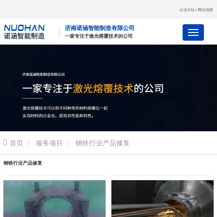
企业分站
网站地图
|
济南诺涵智能制造有限公司
一
家
专
注
于
激
光
熔
覆
技
术
的
公
司
首页
服务项目
钢铁行业产品修复
钢铁行业产品修复