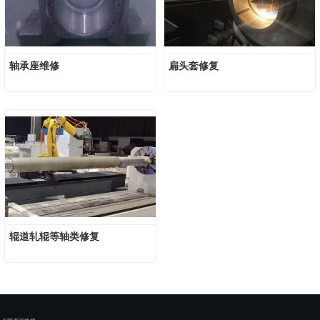
轴承座维修
扁头套修复
辊道轧辊等轴类修复