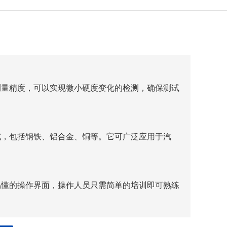
测量精度，可以实现微小硬度变化的检测，确保测试
试，包括钢铁、铝合金、铜等。它可广泛应用于汽
易懂的操作界面，操作人员只需简单的培训即可熟练