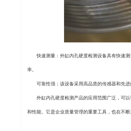
快速测量：外缸内孔硬度检测设备具有快速测
率。
可靠性强：该设备采用高品质的传感器和先进
外缸内孔硬度检测产品的应用范围广泛，可以
和性能。它是企业质量管理的重要工具，也在不断