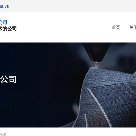
-6878
公司
首页
关
术的公司
术的公司
术的公司
检测