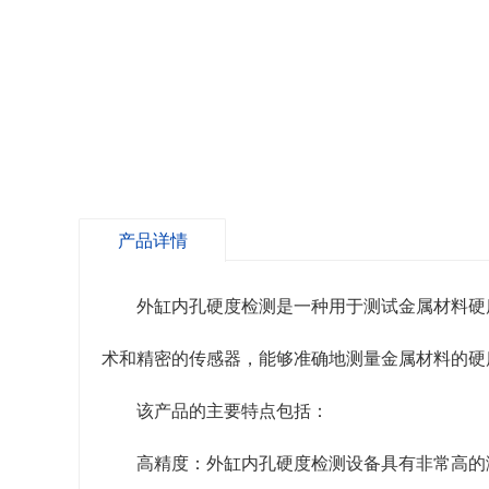
产品详情
外缸内孔硬度检测是一种用于测试金属材料硬
术和精密的传感器，能够准确地测量金属材料的硬
该产品的主要特点包括：
高精度：外缸内孔硬度检测设备具有非常高的