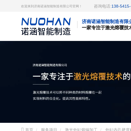
咨询电话:
138-5415
欢迎来到济南诺涵智能制造有限公司官网！
济南诺涵智能制造有限
一家专注于激光熔覆技
一家专注于激光熔覆技
一家专注于激光熔覆技
首页
服务项目
激光外缸熔铜加工
外缸内孔硬度