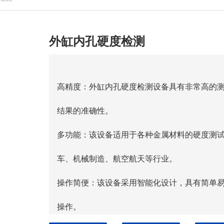
外缸内孔硬度检测
高精度：外缸内孔硬度检测设备具有非常高的
结果的准确性。
多功能：该设备适用于各种金属材料的硬度测
车、机械制造、航空航天等行业。
操作简便：该设备采用智能化设计，具有简单
操作。