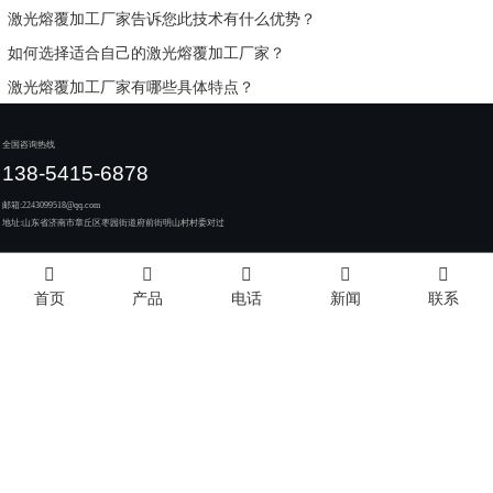
激光熔覆加工厂家告诉您此技术有什么优势？
如何选择适合自己的激光熔覆加工厂家？
激光熔覆加工厂家有哪些具体特点？
全国咨询热线
138-5415-6878
邮箱:
2243099518@qq.com
地址:
山东省济南市章丘区枣园街道府前街明山村村委对过
友情链接
首页
产品
电话
新闻
联系
Copyright © 2020-2025 济南诺涵智能制造有限公司 All Rights Resrved.
鲁ICP备2023029352号-1
技术支持：
华智
Index
主营区域：
山东
河北
河南
安徽
江苏
天津
浙江
湖北
湖南
吉林