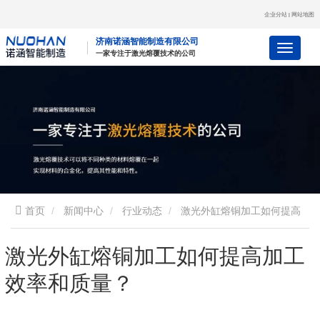
企业分站
网站地图
|
济南诺涵智能制造有限公司
一
家
专
注
于
激
光
熔
覆
技
术
的
公
司
首页
新闻中心
行业动态
激光外缸熔铜加工如何提高
加工效率和质量？
激光外缸熔铜加工如何提高加工
效率和质量？