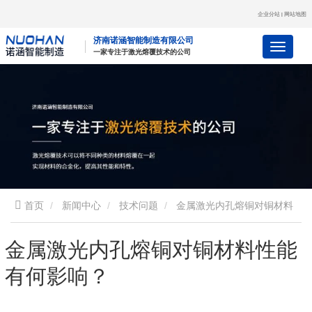
企业分站
网站地图
|
济南诺涵智能制造有限公司
一
家
专
注
于
激
光
熔
覆
技
术
的
公
司
首页
新闻中心
技术问题
金属激光内孔熔铜对铜材料
性能有何影响？
金属激光内孔熔铜对铜材料性能
有何影响？