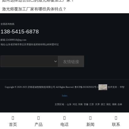
如何选择适合自己的激光熔覆加工厂家？
激光熔覆加工厂家有哪些具体特点？
全国咨询热线
138-5415-6878
邮箱:
2243099518@qq.com
地址:
山东省济南市章丘区枣园街道府前街明山村村委对过
友情链接
Copyright © 2020-2025 济南诺涵智能制造有限公司 All Rights Resrved.
鲁ICP备2023029352号-1
技术支持：
华智
Index
主营区域：
山东
河北
河南
安徽
江苏
天津
浙江
湖北
湖南
吉林
首页
产品
电话
新闻
联系