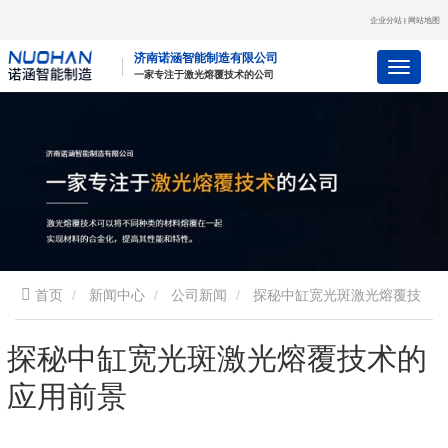
企业分站
网站地图
|
济南诺涵智能制造有限公司
一
家
专
注
于
激
光
熔
覆
技
术
的
公
司
首页
新闻中心
公司新闻
探秘中缸宽光斑激光熔覆技
术的应用前景
探秘中缸宽光斑激光熔覆技术的
应用前景